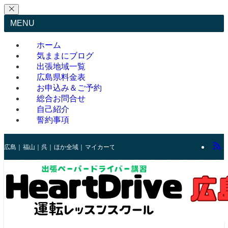
MENU
ホーム
気ままにブログ
出張地域一覧
広島県料金表
お申込み＆ご予約
総合お問合せ
自己紹介
誓約事項
広島｜福山｜呉｜ほか全域｜マイカーでの運転練習を安全にサポートします