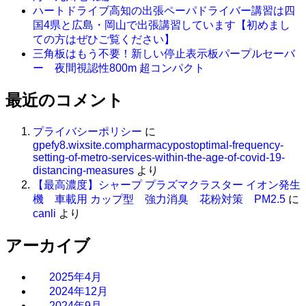
ハートドライブ高知の出張ペーパドライバー講習は四
国4県と広島・岡山で出張講習しています【初めまし
ての方はぜひご覧ください】
三角板はもう不要！新しい停止表示板パープルセーバ
ー 夜間視認性800m 超コンパクト
最近のコメント
プライバシーポリシー
に
gpefy8.wixsite.compharmacypostoptimal-frequency-
setting-of-metro-services-within-the-age-of-covid-19-
distancing-measures
より
【最高濃度】シャープ プラズマクラスター イオン発生
機 車載用 カップ型 強力消臭 花粉対策 PM2.5
に
canli
より
アーカイブ
2025年4月
2024年12月
2024年9月