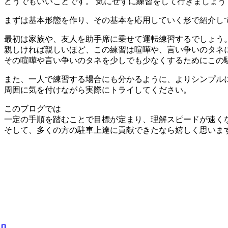
どうでもいいことです。 気にせずに練習をして行きましょう
まずは
基本形態を作り、その基本を応用していく形
で紹介し
最初は家族や、友人を助手席に乗せて運転練習するでしょう
親しければ親しいほど、この練習は喧嘩や、言い争いのタネ
その喧嘩や言い争いのタネを少しでも少なくするためにこの
また、一人で練習する場合にも分かるように、よりシンプル
周囲に気を付けながら実際にトライしてください。
このブログでは
一定の手順を踏むことで目標が定まり、理解スピードが速く
そして、多くの方の駐車上達に貢献できたなら嬉しく思いま